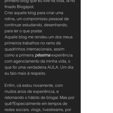
primeiro blog que eu tive na vida, lá no 
finado Blogspot.
Criei aquele blog para criar uma 
rotina, um compromisso pessoal de 
continuar estudando, desenhando, 
para ter o que postar.
Aquele blog me rendeu um dos meus 
primeiros trabalhos no ramo de 
quadrinhos internacionais, assim 
como a primeira 
péssima
 experiência 
com agenciamento da minha vida, o 
que foi uma verdadeira AULA. Um dia 
eu falo mais ä respeito.
Enfim, cá estou novamente, com 
muitos anos de experiência, e 
retomando o hábito de blogar. Mas por 
quê?Especialmente em tempos de 
redes sociais, vlogs, livestreams, por 