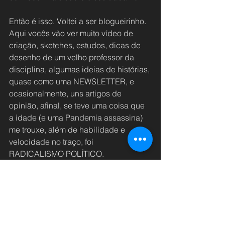
Então é isso. Voltei a ser blogueirinho. 
Aqui vocês vão ver muito vídeo de 
criação, sketches, estudos, dicas de 
desenho de um velho professor da 
disciplina, algumas ideias de histórias, 
quase como uma NEWSLETTER, e 
ocasionalmente, uns artigos de 
opinião, afinal, se teve uma coisa que 
a idade (e uma Pandemia assassina) 
me trouxe, além de habilidade e 
velocidade no traço, foi 
RADICALISMO POLÍTICO.
Venceremos Camaradas! ✊🏽