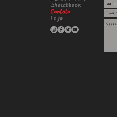
Sketchbook
Contato
Loja
Juliano Sousa Rua Abaúna, 260 CPF 265.599.848-00 Produto