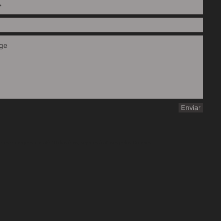
Enviar
s entregues em até 10 dias úteis, sujeitos à atrasos pelos Correios.