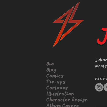
J
julia
Bio
whats
Blog
Comics
nas r
Pin-ups
Cartoons
Illustration
Character Design
Album Covers