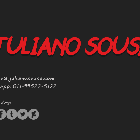
ULIANO SOUS
no@julianosousa.com
app: 011-99622-6122
edes: