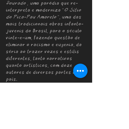
Dourado , um
a paródia que re-
interpreta e moderniza "
O Sítio
do Pica-Pau Amarelo
", uma das
mais tradicionais obras infanto-
juvenis do Brasil, para o século
vinte-e-um, fazendo questão de
eliminar o racismo e eugenia, da
séria ao trazer vozes e estilis
diferentes, tanto narrativos
quanto artísticos, com doze
autores de diversas partes do
país.
De
em diante, começou a
2020
criar projetos autorais para o
mercado brasileiro, incluindo a
tira semanal
"Confessionário",
que lidava com histórias reais da
pandemia , o thriller político