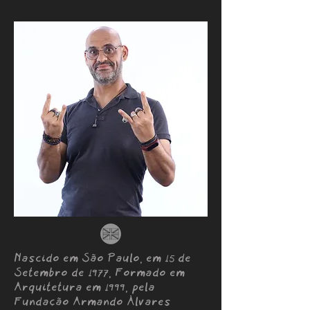
Nascido em São Paulo, em
de
15
Setembro de
,
Formado em
1977
Arquitetura em
, pela
1999
Fundação Armando Àlvares