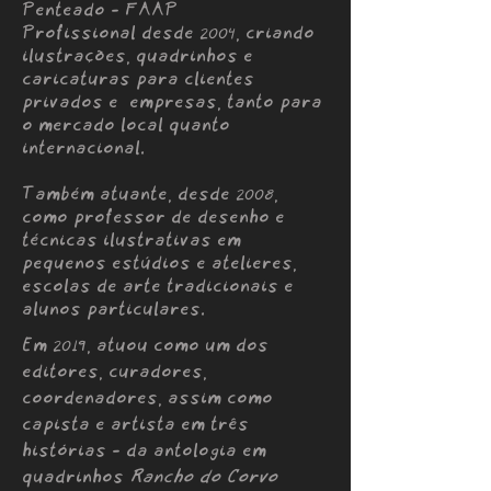
Penteado - FAAP
Profissional desde
, criando
2004
ilustrações, quadrinhos e
caricaturas para clientes
privados e empresas, tanto para
o mercado local quanto
internacional.
Também atuante, desde
,
2008
como professor de desenho e
técnicas ilustrativas em
pequenos estúdios e atelieres,
escolas de arte tradicionais e
alunos particulares.
Em
, atuou como um dos
2019
editores, curadores,
coordenadores, assim como
capista e artista em três
histórias - da antologia em
quadrinhos
Rancho do Corvo